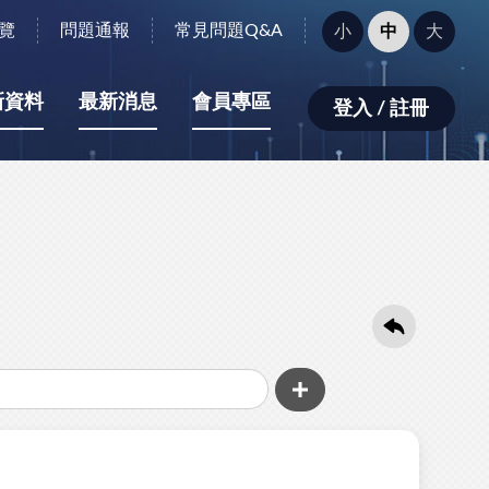
字
覽
問題通報
常見問題Q&A
小
中
大
型
大
小：
新資料
最新消息
會員專區
登入 / 註冊