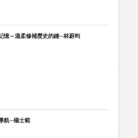
記憶～溫柔修補歷史的縫─林蔚昀
導航─楊士範