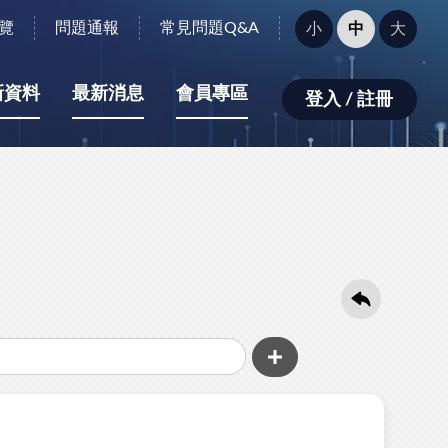
字
覽
問題通報
常見問題Q&A
小
中
大
型
大
小：
新資料
最新消息
會員專區
登入 / 註冊