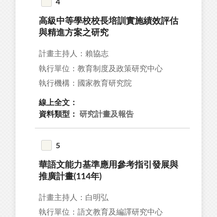
4
高級中等學校校長培訓實施績效評估
1
與精進方案之研究
2
計畫主持人：賴協志
18
執行單位：教育制度及政策研究中心
9
執行機構：國家教育研究院
18
線上全文：
資料類型：
研究計畫及報告
5
67
華語文能力基準應用參考指引發展與
59
推廣計畫(114年)
55
計畫主持人：白明弘
49
執行單位：語文教育及編譯研究中心
44