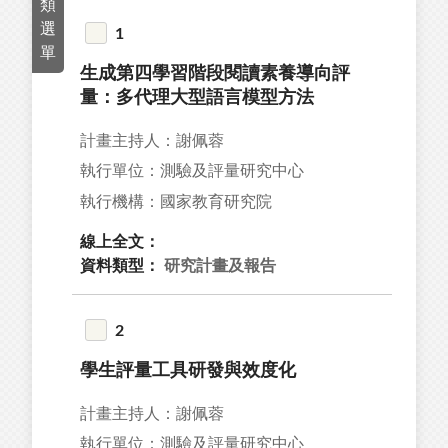
類
17
選
1
單
13
生成第四學習階段閱讀素養導向評
97
量：多代理大型語言模型方法
14
計畫主持人：謝佩蓉
4
執行單位：測驗及評量研究中心
執行機構：國家教育研究院
線上全文：
資料類型：
研究計畫及報告
40
9
2
1
學生評量工具研發與效度化
計畫主持人：謝佩蓉
92
執行單位：測驗及評量研究中心