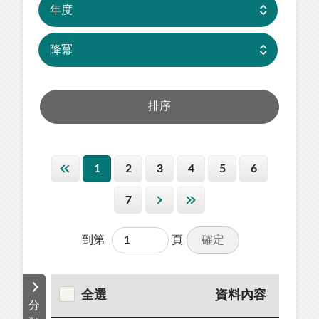
1
2
3
4
5
6
7
確定
到第
頁
全選
資料內容
分