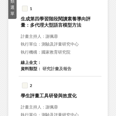
類
17
選
1
單
13
生成第四學習階段閱讀素養導向評
97
量：多代理大型語言模型方法
14
計畫主持人：謝佩蓉
4
執行單位：測驗及評量研究中心
執行機構：國家教育研究院
線上全文：
資料類型：
研究計畫及報告
40
9
2
1
學生評量工具研發與效度化
計畫主持人：謝佩蓉
92
執行單位：測驗及評量研究中心