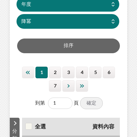
1
2
3
4
5
6
7
確定
到第
頁
全選
資料內容
分