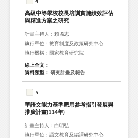
4
高級中等學校校長培訓實施績效評估
1
與精進方案之研究
2
計畫主持人：賴協志
18
執行單位：教育制度及政策研究中心
9
執行機構：國家教育研究院
18
線上全文：
資料類型：
研究計畫及報告
5
67
華語文能力基準應用參考指引發展與
59
推廣計畫(114年)
55
計畫主持人：白明弘
49
執行單位：語文教育及編譯研究中心
44