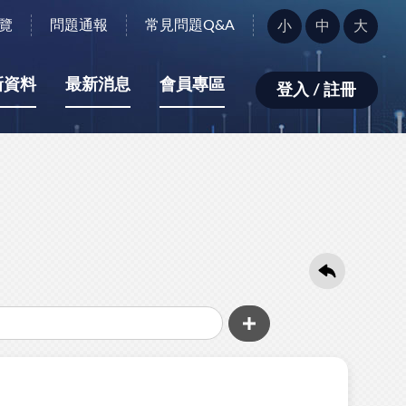
字
覽
問題通報
常見問題Q&A
小
中
大
型
大
小：
新資料
最新消息
會員專區
登入 / 註冊