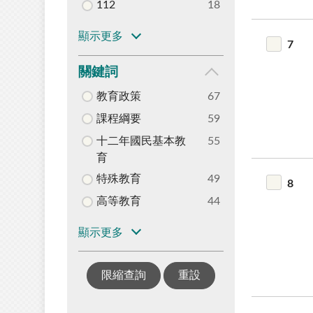
112
18
顯示更多
7
關鍵詞
教育政策
67
課程綱要
59
十二年國民基本教
55
育
特殊教育
49
8
高等教育
44
顯示更多
限縮查詢
重設