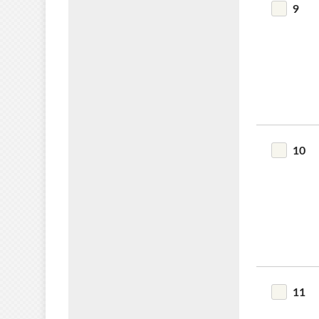
9
10
11