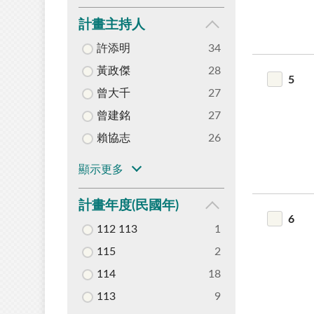
計畫主持人
許添明
34
黃政傑
28
5
曾大千
27
曾建銘
27
賴協志
26
顯示更多
計畫年度(民國年)
6
112 113
1
115
2
114
18
113
9