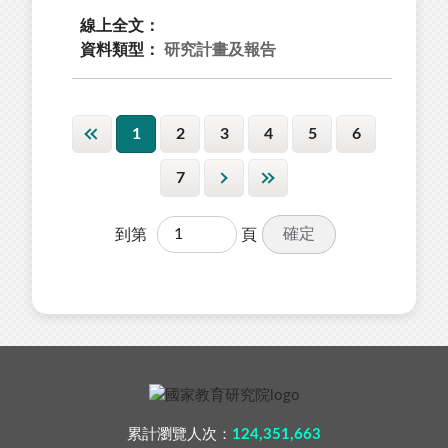
線上全文：
資料類型：
研究計畫及報告
1
2
3
4
5
6
7
確定
到第
頁
累計瀏覽人次：
124,351,663