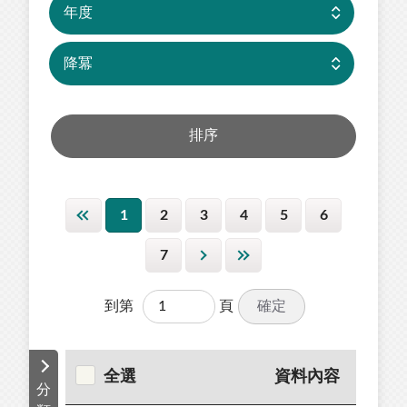
1
2
3
4
5
6
7
確定
到第
頁
全選
資料內容
分