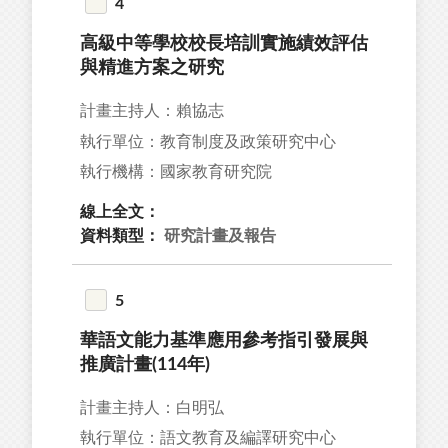
4
高級中等學校校長培訓實施績效評估
1
與精進方案之研究
2
計畫主持人：賴協志
18
執行單位：教育制度及政策研究中心
9
執行機構：國家教育研究院
18
線上全文：
資料類型：
研究計畫及報告
5
67
華語文能力基準應用參考指引發展與
59
推廣計畫(114年)
55
計畫主持人：白明弘
49
執行單位：語文教育及編譯研究中心
44