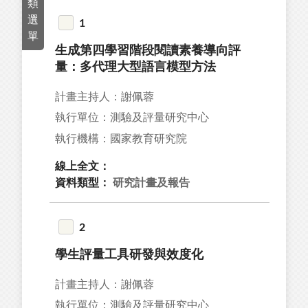
類
17
選
1
單
13
生成第四學習階段閱讀素養導向評
97
量：多代理大型語言模型方法
14
計畫主持人：謝佩蓉
4
執行單位：測驗及評量研究中心
執行機構：國家教育研究院
線上全文：
資料類型：
研究計畫及報告
40
9
2
1
學生評量工具研發與效度化
計畫主持人：謝佩蓉
92
執行單位：測驗及評量研究中心