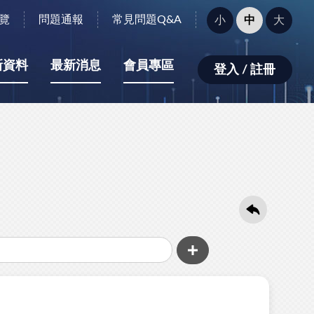
字
覽
問題通報
常見問題Q&A
小
中
大
型
大
小：
新資料
最新消息
會員專區
登入 / 註冊