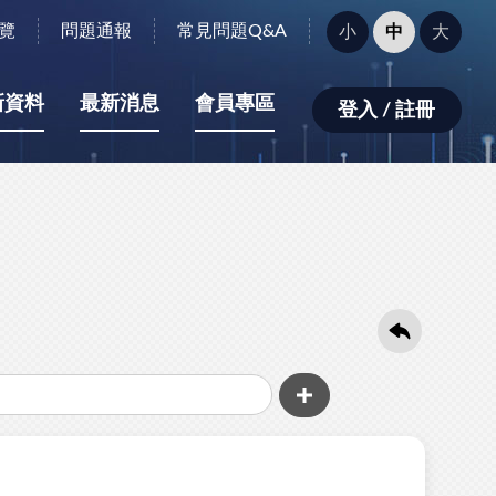
字
覽
問題通報
常見問題Q&A
小
中
大
型
大
小：
新資料
最新消息
會員專區
登入 / 註冊