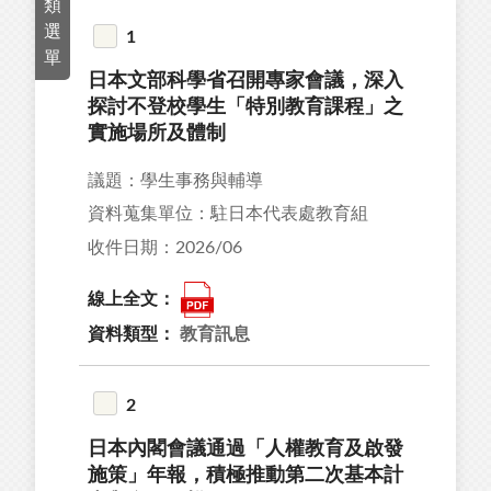
類
選
1
單
日本文部科學省召開專家會議，深入
11
探討不登校學生「特別教育課程」之
12
實施場所及體制
27
議題：學生事務與輔導
18
資料蒐集單位：駐日本代表處教育組
9
收件日期：2026/06
線上全文：
資料類型：
教育訊息
92
39
2
44
日本內閣會議通過「人權教育及啟發
34
施策」年報，積極推動第二次基本計