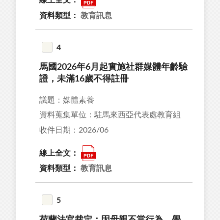
20
資料類型：
教育訊息
35
99
4
馬國2026年6月起實施社群媒體年齡驗
證，未滿16歲不得註冊
議題：媒體素養
26
資料蒐集單位：駐馬來西亞代表處教育組
43
收件日期：2026/06
04
34
線上全文：
02
資料類型：
教育訊息
5