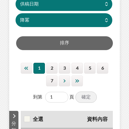
1
2
3
4
5
6
7
確定
到第
頁
全選
資料內容
分