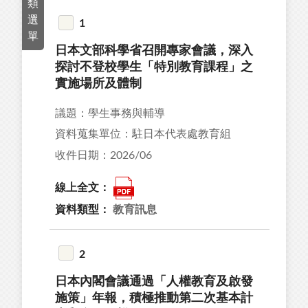
類
選
1
單
日本文部科學省召開專家會議，深入
11
探討不登校學生「特別教育課程」之
12
實施場所及體制
27
議題：學生事務與輔導
18
資料蒐集單位：駐日本代表處教育組
9
收件日期：2026/06
線上全文：
資料類型：
教育訊息
92
39
2
44
日本內閣會議通過「人權教育及啟發
34
施策」年報，積極推動第二次基本計