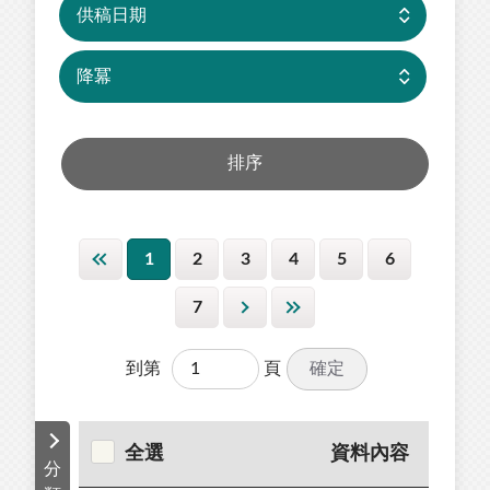
1
2
3
4
5
6
7
確定
到第
頁
全選
資料內容
分