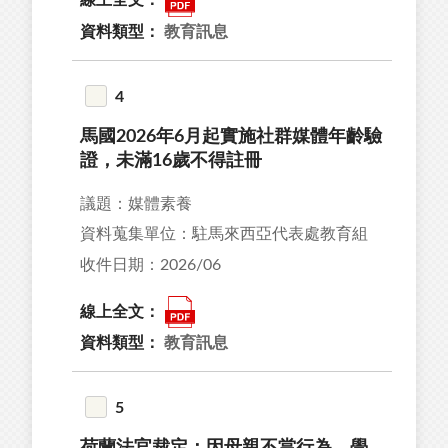
20
資料類型：
教育訊息
35
99
4
馬國2026年6月起實施社群媒體年齡驗
證，未滿16歲不得註冊
議題：媒體素養
26
資料蒐集單位：駐馬來西亞代表處教育組
43
收件日期：2026/06
04
34
線上全文：
02
資料類型：
教育訊息
5