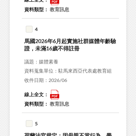
20
資料類型：
教育訊息
35
99
4
馬國2026年6月起實施社群媒體年齡驗
證，未滿16歲不得註冊
議題：媒體素養
26
資料蒐集單位：駐馬來西亞代表處教育組
43
收件日期：2026/06
04
34
線上全文：
02
資料類型：
教育訊息
5