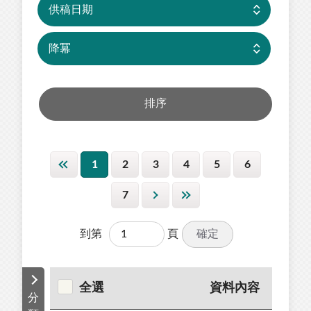
1
2
3
4
5
6
7
確定
到第
頁
全選
資料內容
分