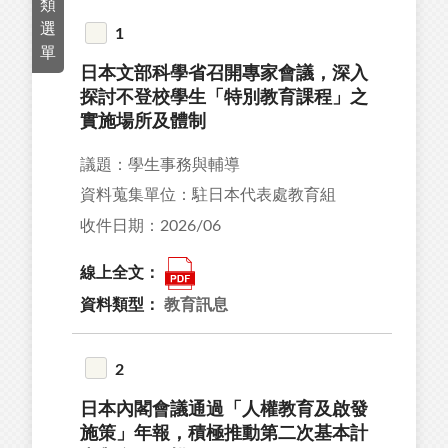
類
選
1
單
日本文部科學省召開專家會議，深入
11
探討不登校學生「特別教育課程」之
12
實施場所及體制
27
議題：學生事務與輔導
18
資料蒐集單位：駐日本代表處教育組
9
收件日期：2026/06
線上全文：
資料類型：
教育訊息
92
39
2
44
日本內閣會議通過「人權教育及啟發
34
施策」年報，積極推動第二次基本計