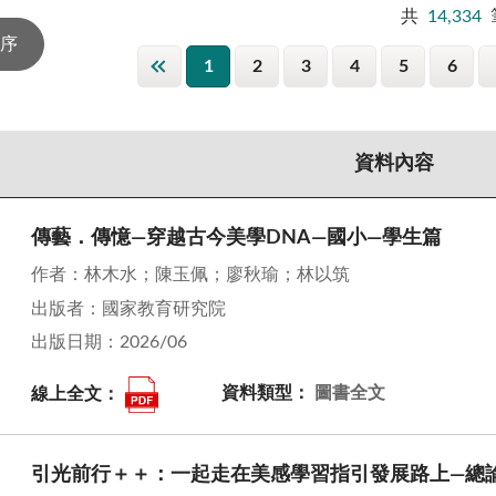
共
14,334
1
2
3
4
5
6
資料內容
傳藝．傳憶—穿越古今美學DNA—國小—學生篇
作者：林木水；陳玉佩；廖秋瑜；林以筑
出版者：國家教育研究院
出版日期：2026/06
線上全文：
資料類型：
圖書全文
引光前行＋＋：一起走在美感學習指引發展路上—總