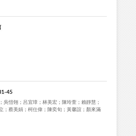
篇
-45
；吳愷翎；呂宜璋；林美宏；陳玲萱；賴靜慧；
立；蔡美娟；柯仕偉；陳奕旬；黃馨誼；顏來滿