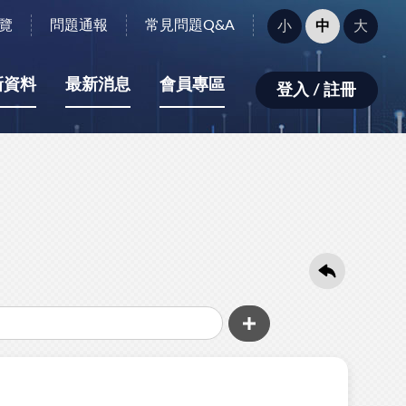
字
覽
問題通報
常見問題Q&A
小
中
大
型
大
小：
新資料
最新消息
會員專區
登入 / 註冊