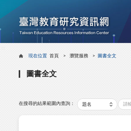
:::
:::
現在位置
首頁
瀏覽服務
圖書全文
圖書全文
關
分
鍵
類
在搜尋的結果範圍內查詢：
字