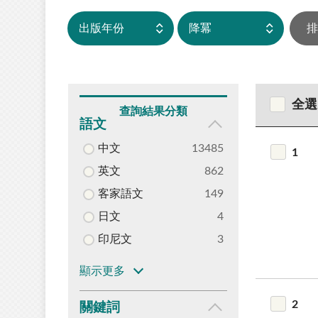
全選
查詢結果分類
語文
中文
13485
1
英文
862
客家語文
149
日文
4
印尼文
3
顯示更多
2
關鍵詞