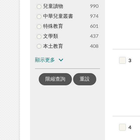
兒童讀物
990
中華兒童叢書
974
特殊教育
601
文學類
437
本土教育
408
顯示更多
3
限縮查詢
重設
4