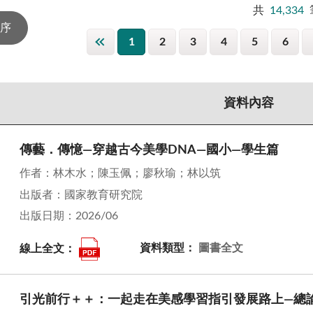
共
14,334
1
2
3
4
5
6
資料內容
傳藝．傳憶—穿越古今美學DNA—國小—學生篇
作者：林木水；陳玉佩；廖秋瑜；林以筑
出版者：國家教育研究院
出版日期：2026/06
線上全文：
資料類型：
圖書全文
引光前行＋＋：一起走在美感學習指引發展路上—總