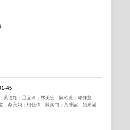
篇
-45
；吳愷翎；呂宜璋；林美宏；陳玲萱；賴靜慧；
立；蔡美娟；柯仕偉；陳奕旬；黃馨誼；顏來滿