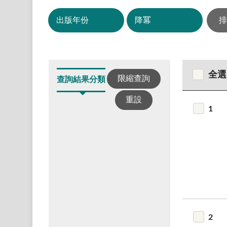
全選
限縮查詢
查詢結果分類
重設
1
2