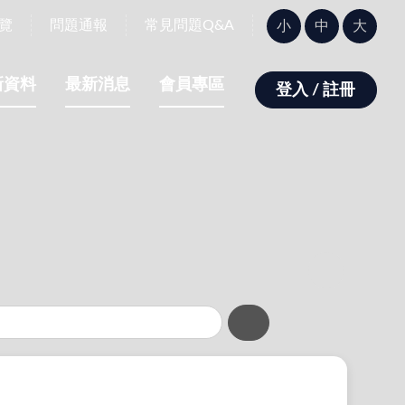
字
覽
問題通報
常見問題Q&A
小
中
大
型
大
小：
新資料
最新消息
會員專區
登入 / 註冊