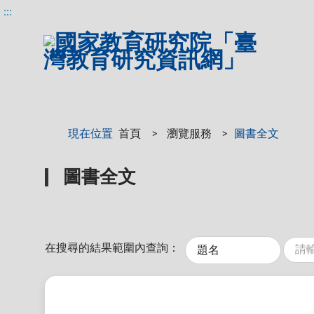
:::
:::
現在位置
首頁
瀏覽服務
圖書全文
圖書全文
關
分
鍵
類
在搜尋的結果範圍內查詢：
字