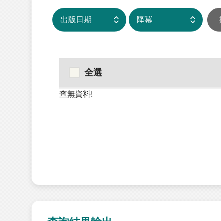
全選
查無資料!