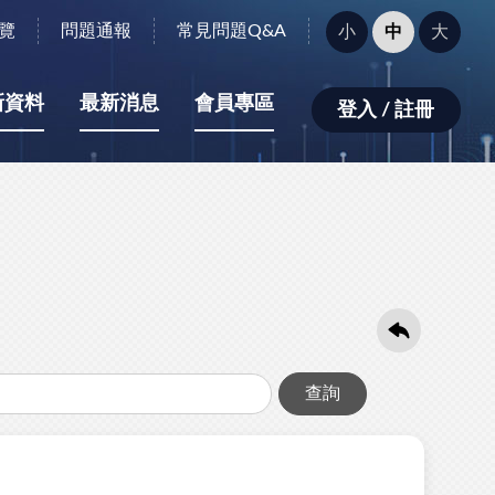
字
覽
問題通報
常見問題Q&A
小
中
大
型
大
小：
新資料
最新消息
會員專區
登入 / 註冊
查詢