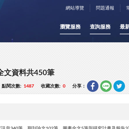
網站導覽
問題通報
瀏覽服務
查詢服務
最
全文資料共450筆
點閱次數:
1487
收藏次數:
0
分享：
訊息340筆、期刊論文102筆、圖書全文5筆與研究計畫及報告3