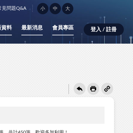
字
常見問題Q&A
小
中
大
型
大
小：
新資料
最新消息
會員專區
登入 / 註冊
筆，共計450筆，歡迎多加利用！