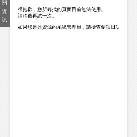
關
資
訊