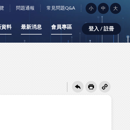
字
覽
問題通報
常見問題Q&A
小
中
大
型
大
小：
新資料
最新消息
會員專區
登入 / 註冊