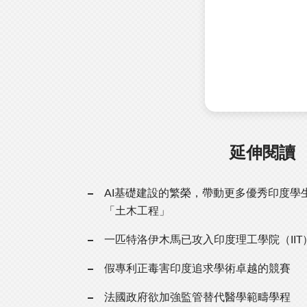
延伸閱讀
AI基礎建設的繁榮，帶動更多優秀印度學
「土木工程」
一匹特洛伊木馬已攻入印度理工學院（IIT
假專利正毒害印度追求學術卓越的競賽
法國政府欲加強監管替代醫學範疇學程