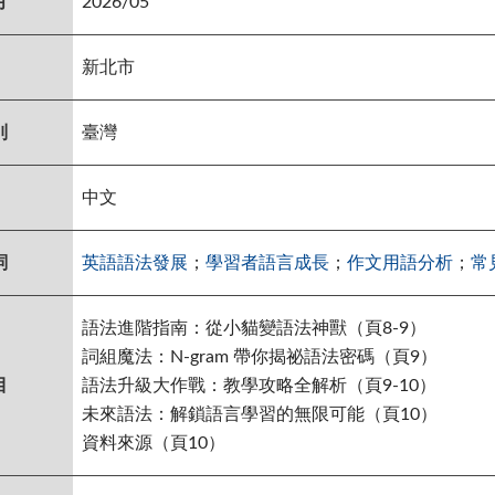
月
2026/05
新北市
別
臺灣
中文
詞
英語語法發展
；
學習者語言成長
；
作文用語分析
；
常
語法進階指南：從小貓變語法神獸（頁8-9）
詞組魔法：N-gram 帶你揭祕語法密碼（頁9）
目
語法升級大作戰：教學攻略全解析（頁9-10）
未來語法：解鎖語言學習的無限可能（頁10）
資料來源（頁10）