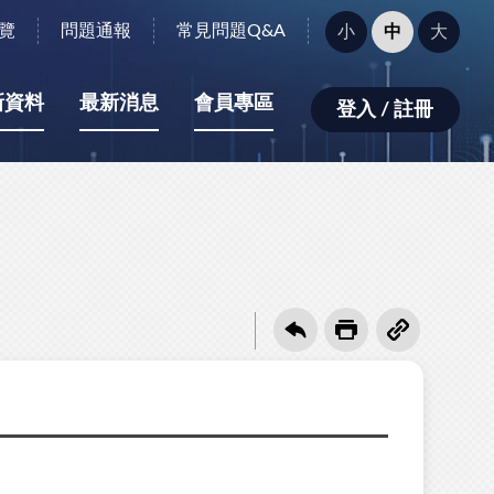
字
覽
問題通報
常見問題Q&A
小
中
大
型
大
小：
新資料
最新消息
會員專區
登入 / 註冊