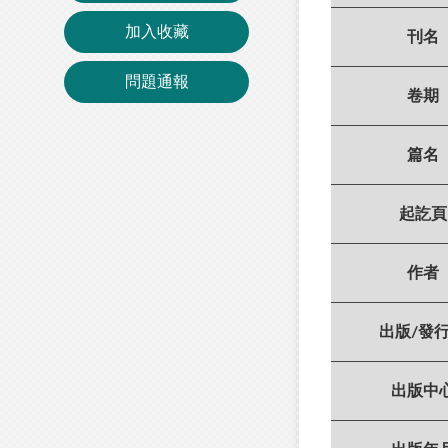
加入收藏
刊名
問題通報
卷期
篇名
起訖頁
作者
出版/發
出版中