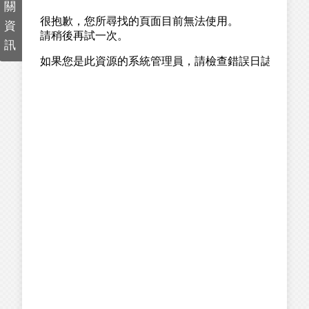
關
資
訊