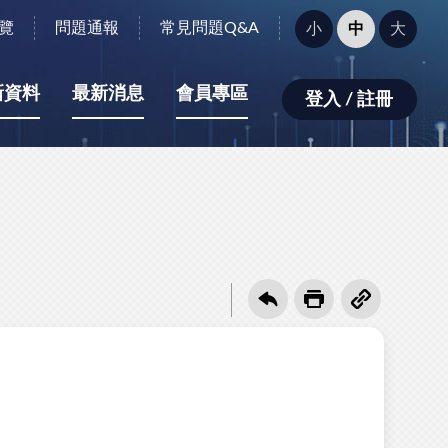
字
覽
問題通報
常見問題Q&A
小
中
大
型
大
小：
新資料
最新消息
會員專區
登入 / 註冊