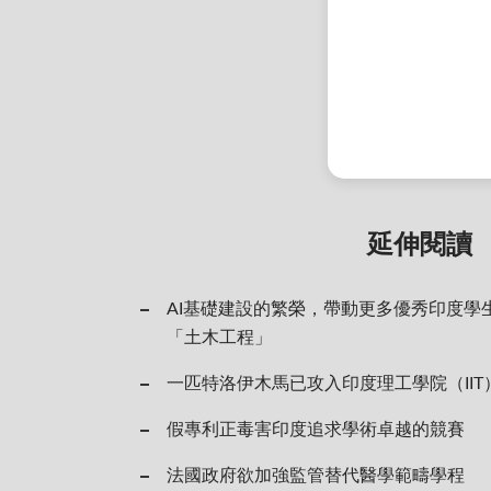
延伸閱讀
AI基礎建設的繁榮，帶動更多優秀印度學
「土木工程」
一匹特洛伊木馬已攻入印度理工學院（IIT
假專利正毒害印度追求學術卓越的競賽
法國政府欲加強監管替代醫學範疇學程