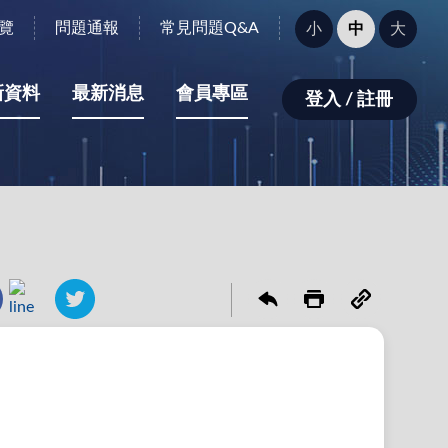
字
覽
問題通報
常見問題Q&A
小
中
大
型
大
小：
新資料
最新消息
會員專區
登入 / 註冊