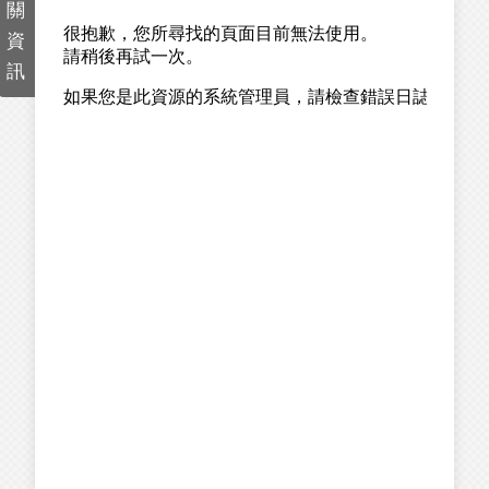
關
資
訊