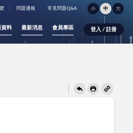
字
覽
問題通報
常見問題Q&A
小
中
大
型
大
小：
新資料
最新消息
會員專區
登入 / 註冊