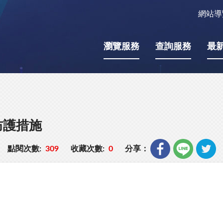
網站導
瀏覽服務
查詢服務
最
防護措施
點閱次數:
309
收藏次數:
0
分享：