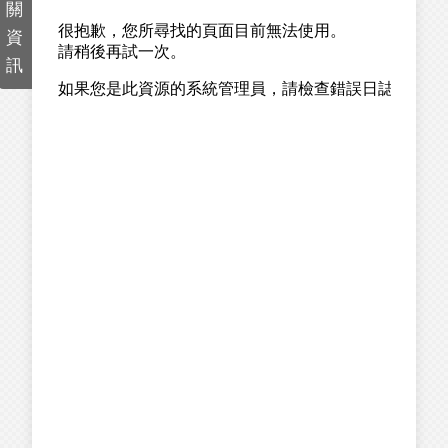
關
資
訊