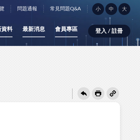
字
覽
問題通報
常見問題Q&A
小
中
大
型
大
小：
新資料
最新消息
會員專區
登入 / 註冊