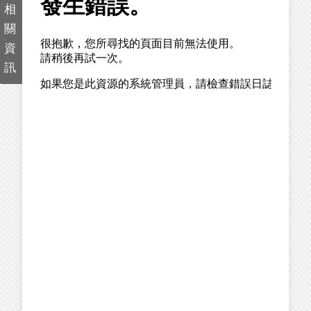
相
關
資
訊