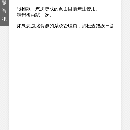
關
資
訊