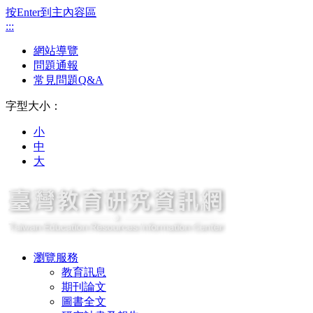
按Enter到主內容區
:::
網站導覽
問題通報
常見問題Q&A
字型大小：
小
中
大
瀏覽服務
教育訊息
期刊論文
圖書全文