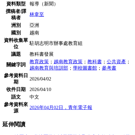
資料類型
報導（新聞）
撰稿者/譯
林韋至
稿者
洲別
亞洲
國別
越南
資料收集單
駐胡志明市辦事處教育組
位
議題
教科書發展
教育政策
；
越南教育政策
；
教科書
；
公共資產
；
關鍵字詞
越南教育與培訓部
；
學校圖書館
；
參考書
參考資料日
2026/04/02
期
收件日期
2026/04/10
語文
中文
參考資料來
2026年04月02日，青年電子報
源
延伸閱讀