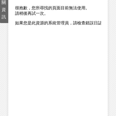
關
資
訊