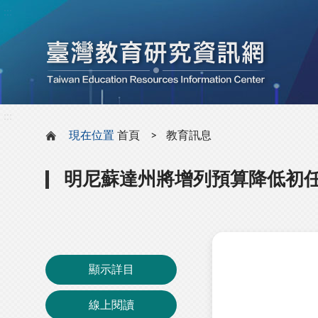
:::
:::
現在位置
首頁
教育訊息
明尼蘇達州將增列預算降低初
顯示詳目
線上閱讀