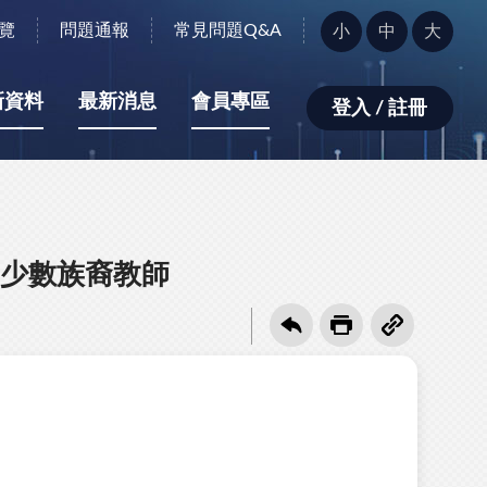
字
覽
問題通報
常見問題Q&A
小
中
大
型
大
小：
新資料
最新消息
會員專區
登入 / 註冊
少數族裔教師