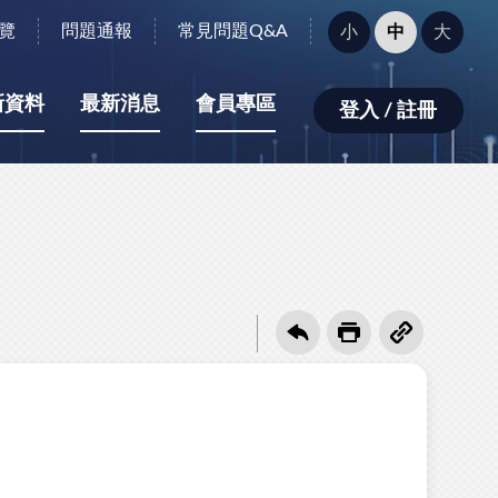
字
覽
問題通報
常見問題Q&A
小
中
大
型
大
小：
新資料
最新消息
會員專區
登入 / 註冊