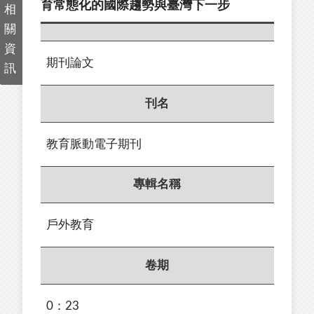
育常態化的國際趨勢與臺灣下⼀步
相
關
資
期刊論文
訊
刊名
教育脈動電子期刊
專輯名稱
戶外教育
卷期
0：23