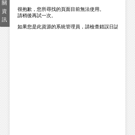
關
資
訊