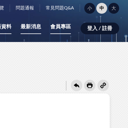
字
覽
問題通報
常見問題Q&A
小
中
大
型
大
小：
新資料
最新消息
會員專區
登入 / 註冊