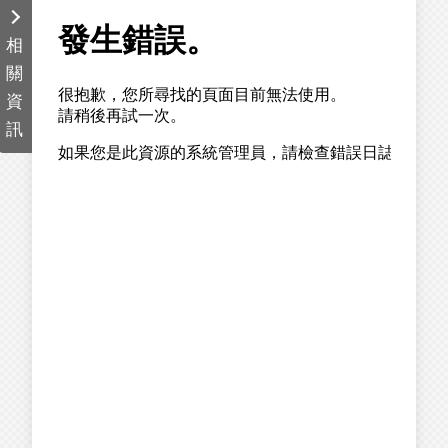
相
關
資
訊