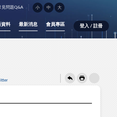
字
常見問題Q&A
小
中
大
型
大
小：
新資料
最新消息
會員專區
登入 / 註冊