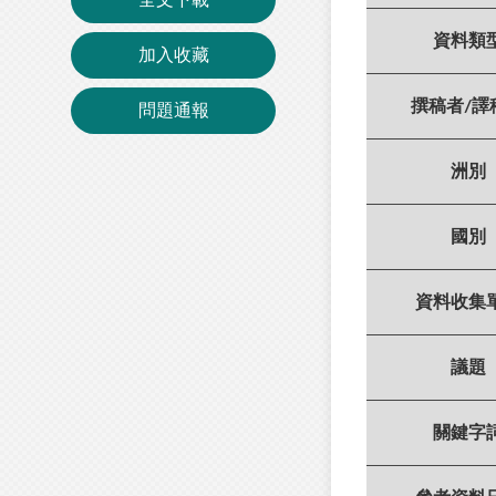
資料類
加入收藏
撰稿者/譯
問題通報
洲別
國別
資料收集
議題
關鍵字