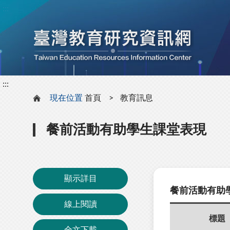
:::
:::
:::
現在位置
首頁
教育訊息
餐前活動有助學生課堂表現
顯示詳目
餐前活動有助
線上閱讀
標題
全文下載