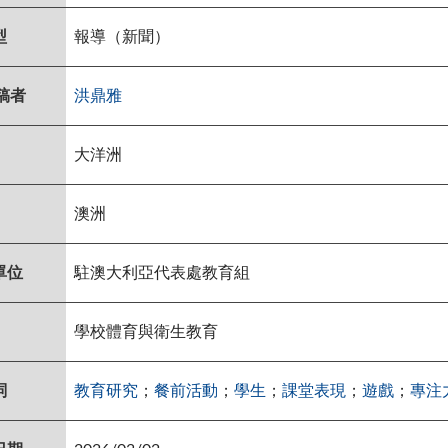
型
報導（新聞）
稿者
洪鼎雅
大洋洲
澳洲
單位
駐澳大利亞代表處教育組
學校體育與衛生教育
詞
教育研究
；
餐前活動
；
學生
；
課堂表現
；
遊戲
；
專注