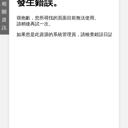
相
關
資
訊