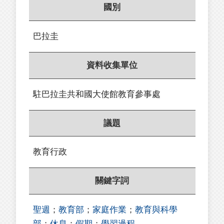
國別
巴拉圭
資料收集單位
駐巴拉圭共和國大使館教育參事處
議題
教育行政
關鍵字詞
聖週
；
教育部
；
家庭作業
；
教育與科學
部
；
休息
；
假期
；
學習過程