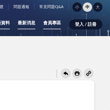
字
覽
問題通報
常見問題Q&A
小
中
大
型
大
小：
新資料
最新消息
會員專區
登入 / 註冊