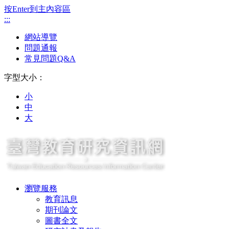
按Enter到主內容區
:::
網站導覽
問題通報
常見問題Q&A
字型大小：
小
中
大
瀏覽服務
教育訊息
期刊論文
圖書全文