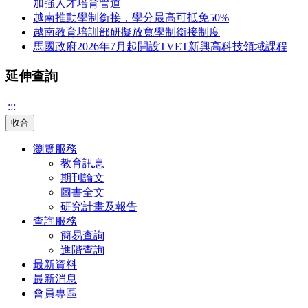
加強人才培育管道
越南推動學制銜接，學分最高可抵免50%
越南教育培訓部研擬放寬學制銜接制度
馬國政府2026年7月起開設TVET新興高科技領域課程
延伸查詢
:::
收合
瀏覽服務
教育訊息
期刊論文
圖書全文
研究計畫及報告
查詢服務
簡易查詢
進階查詢
最新資料
最新消息
會員專區