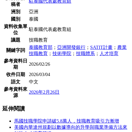
駐泰國代表處教育組
稿者
洲別
亞洲
國別
泰國
資料收集單
駐泰國代表處教育組
位
議題
技職教育
泰國教育部
；
亞洲開發銀行
；
SATIT計畫
；
農業
關鍵字詞
技職教育
；
技術學院
；
技職體系
；
人才培育
參考資料日
2026/02/26
期
收件日期
2026/03/04
語文
中文
參考資料來
2026年2月26日
源
延伸閱讀
馬國技職學院申請破5.8萬人，技職教育吸引力漸增
美國內華達州規劃以數據導向的升學與職業準備方法來