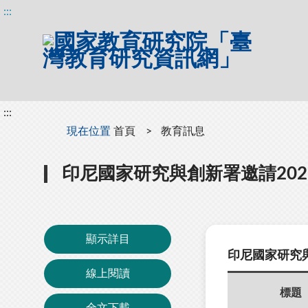
:::
:::
:::
現在位置
首頁
教育訊息
印尼國家研究與創新署邀請20
顯示詳目
印尼國家研究
線上閱讀
標題
全文下載