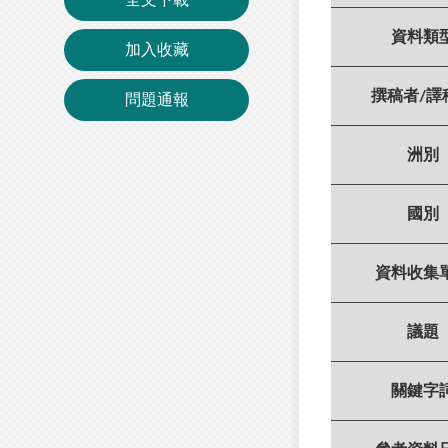
資料類
加入收藏
撰稿者/譯
問題通報
洲別
國別
資料收集
議題
關鍵字