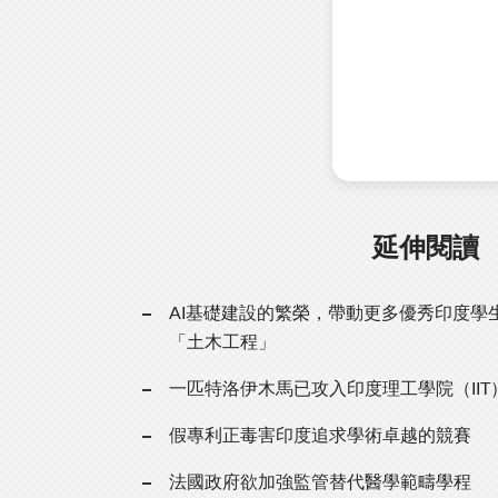
延伸閱讀
AI基礎建設的繁榮，帶動更多優秀印度學
「土木工程」
一匹特洛伊木馬已攻入印度理工學院（IIT
假專利正毒害印度追求學術卓越的競賽
法國政府欲加強監管替代醫學範疇學程