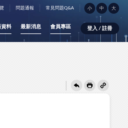
字
覽
問題通報
常見問題Q&A
小
中
大
型
大
小：
新資料
最新消息
會員專區
登入 / 註冊