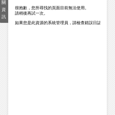
關
資
訊