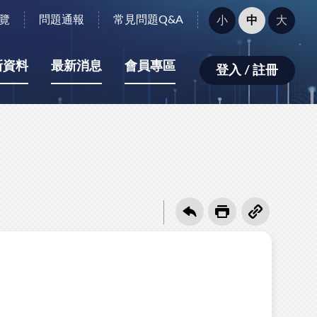
字
覽
問題通報
常見問題Q&A
小
中
大
型
大
小：
新資料
最新消息
會員專區
登入 / 註冊