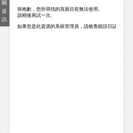
關
資
訊