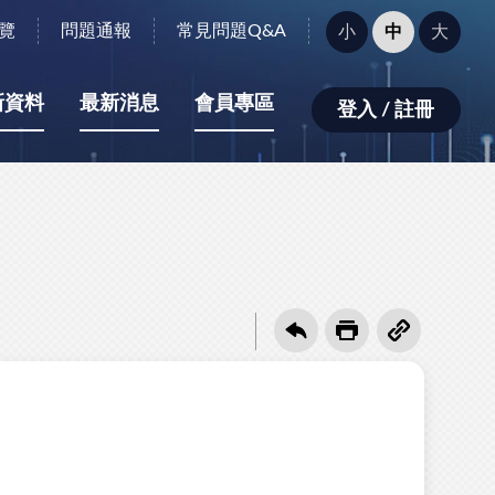
字
覽
問題通報
常見問題Q&A
小
中
大
型
大
小：
新資料
最新消息
會員專區
登入 / 註冊