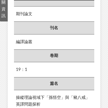
關
資
期刊論文
訊
刊名
編譯論叢
卷期
19：1
篇名
操縱理論視域下「孫悟空」與「豬八戒」
英譯問題探析