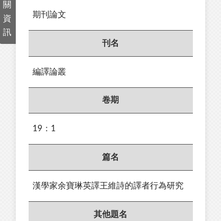
關
期刊論文
資
訊
刊名
編譯論叢
卷期
19：1
篇名
漢學家余寶琳英譯王維詩的譯者行為研究
其他題名