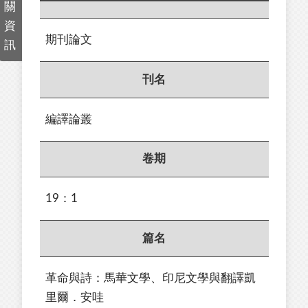
關
資
期刊論文
訊
刊名
編譯論叢
卷期
19：1
篇名
革命與詩：馬華文學、印尼文學與翻譯凱
里爾．安哇