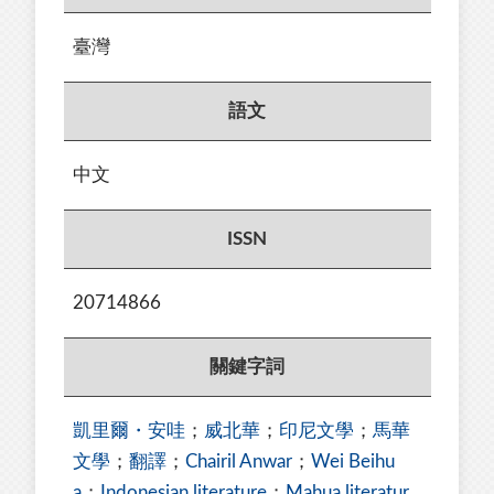
臺灣
語文
中文
ISSN
20714866
關鍵字詞
凱里爾・安哇
；
威北華
；
印尼文學
；
馬華
文學
；
翻譯
；
Chairil Anwar
；
Wei Beihu
a
；
Indonesian literature
；
Mahua literatur