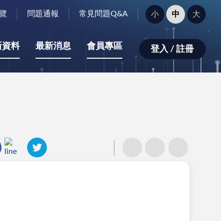
字
覽
問題通報
常見問題Q&A
小
中
大
型
大
小：
新資料
最新消息
會員專區
登入 / 註冊